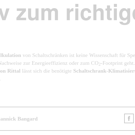
iv zum richti
lkulation
von Schaltschränken ist keine Wissenschaft für Spe
achweise zur Energieeffizienz oder zum CO
-Footprint geh
2
on Rittal
lässt sich die benötigte
Schaltschrank-Klimatisie
.
Jannick Bangard