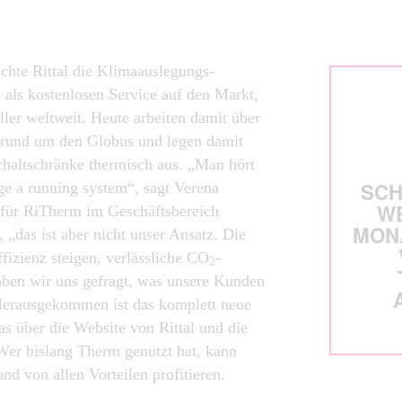
achte Rittal die Klimaauslegungs-
als kostenlosen Service auf den Markt,
eller weltweit. Heute arbeiten damit über
rund um den Globus und legen damit
haltschränke thermisch aus. „Man hört
SCH
ge a running system“, sagt Verena
W
für RiTherm im Geschäftsbereich
MONA
, „das ist aber nicht unser Ansatz. Die
izienz steigen, verlässliche CO
-
2
haben wir uns gefragt, was unsere Kunden
Herausgekommen ist das komplett neue
 über die Website von Rittal und die
 Wer bislang Therm genutzt hat, kann
und von allen Vorteilen profitieren.