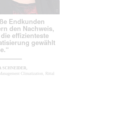
ße Endkunden
ern den Nachweis,
die effizienteste
atisierung gewählt
e.“
 SCHNEIDER,
Management Climatization, Rittal