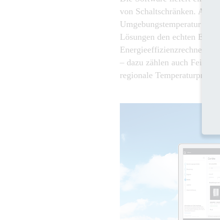
von Schaltschränken. Als Ba
Umgebungstemperatur Worst
Lösungen den echten Einsätz
Energieeffizienzrechner nut
– dazu zählen auch Feinhei
regionale Temperaturprofile