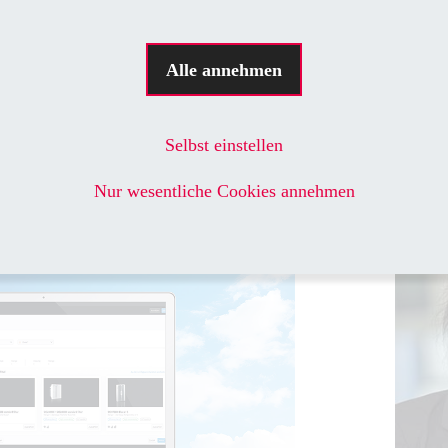
sis werden für die
 Case-Szenarien verwendet, damit die
Alle annehmen
en auf jeden Fall standhalten. Der
zt Projektdaten zum jeweiligen Standort
ten wie die Angabe der Höhenmeter oder
Selbst einstellen
.
Nur wesentliche Cookies annehmen