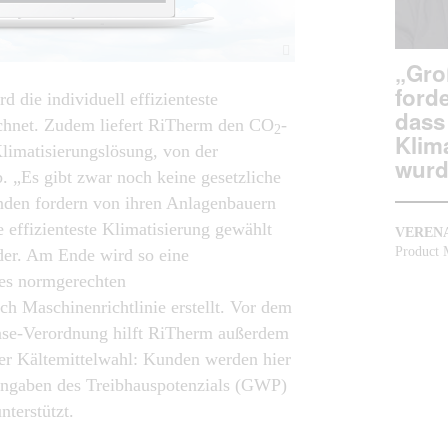
„Gro
ford
 die individuell effizienteste
dass 
chnet. Zudem liefert RiTherm den CO
-
2
Klim
limatisierungslösung, von der
wurd
. „Es gibt zwar noch keine gesetzliche
nden fordern von ihren Anlagenbauern
e effizienteste Klimatisierung gewählt
VERENA
Product 
der. Am Ende wird so eine
es normgerechten
 Maschinenrichtlinie erstellt. Vor dem
ase-Verordnung hilft RiTherm außerdem
der Kältemittelwahl: Kunden werden hier
Angaben des Treibhauspotenzials (GWP)
terstützt.