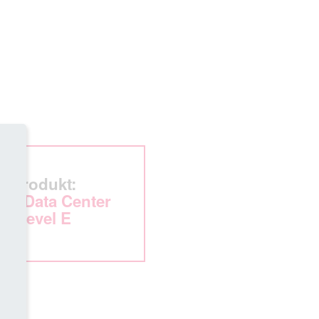
Produkt:
cro Data Center
Level E