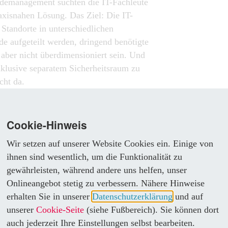
emanagement suchten die IT-Fachleute
axisnahen Lösung. Das Ziel: Die IT-
i Standorte in unterschiedlichen
e aufgeteilt werden, dringend benötigte
aber nicht überdimensioniert sein. Und
klusive separatem Sicherheitsraum zu
cht da.
ER LEVEL E MIT
TUNG
Cookie-Hinweis
Mi
 das Unternehmen dafür, zwei Micro Data
Wir setzen auf unserer Website Cookies ein. Einige von
ttal mit jeweils vier angereihten
ihnen sind wesentlich, um die Funktionalität zu
ichen Etagen zu bauen – mit genug
gewährleisten, während andere uns helfen, unser
uktionsnahen Anwendungen abzubilden
Onlineangebot stetig zu verbessern. Nähere Hinweise
gte Redundanz sicherzustellen. Die Zeit
erhalten Sie in unserer
Datenschutzerklärung
und auf
ollte besser gestern als heute
unserer
Cookie-Seite
(siehe Fußbereich). Sie können dort
striche bei Sicherheit oder Brandschutz
auch jederzeit Ihre Einstellungen selbst bearbeiten.