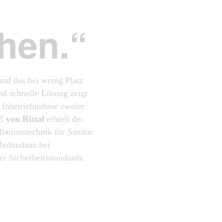
hen.“
nd das bei wenig Platz
nd schnelle Lösung zeigt
r Inbetriebnahme zweier
E von Rittal
erhielt der
lationstechnik für Sanitär
Redundanz bei
er Sicherheitsstandards.