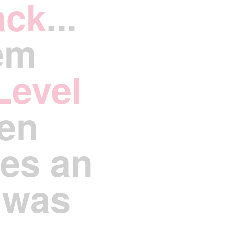
ack
...
em
evel
en
les an
 was