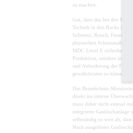
zu machen.
Gut, dass das bei den MDC 
Technik in den Racks ist so
Schmutz, Rauch, Feuer und 
physischen Schutzmaßnahmen
MDC Level E sicherheitshalb
Produktion, sondern in se
und Anforderung der IT, unt
gewährleisten zu können.“
Das Brandschutz-Monitorin
direkt ins interne Überwach
muss daher nicht einmal me
integrierte Gaslöschanlage s
selbständig so weit ab, dass
Nach ausgelöster Gaslöschu