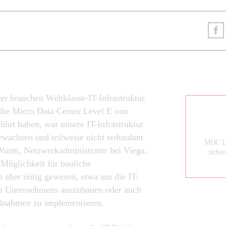
er brauchen Weltklasse-IT-Infrastruktur.
die Micro Data Center Level E von
führt haben, war unsere IT-Infrastruktur
gewachsen und teilweise nicht redundant
MDC Lev
 Wurm, Netzwerkadministrator bei Viega.
siche
Möglichkeit für bauliche
 aber nötig gewesen, etwa um die IT-
n Unternehmens auszubauen oder auch
ßnahmen zu implementieren.