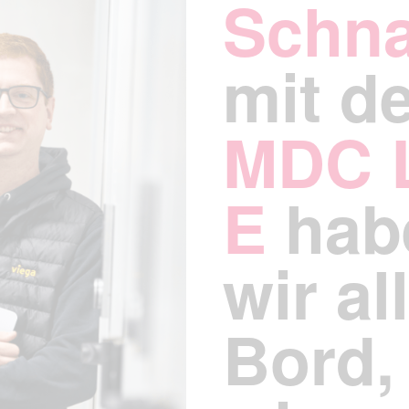
Schn
mit d
MDC L
E
hab
wir al
Bord,