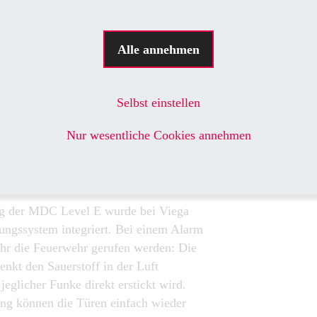
Level E serienmäßig gegeben ist: Die
Alle annehmen
 weit gegen Faktoren wie Staub,
Stöße abgesichert, dass keine weiteren
 nötig sind. Bei Viega stellte man die
Selbst einstellen
er trotzdem nicht direkt in der
Nur wesentliche Cookies annehmen
paraten Räumen auf: „Das war Wunsch
er anderem, um eine Zutrittskontrolle
g der MDC Level E wurde bei Viega
ungssystem integriert. Bei einem Alarm
hr die Feuerwehr gerufen werden: Die
enkt den Sauerstoff in der Luft
 jeglicher Funke direkt erstickt wird.
ng können die Türen einfach wieder