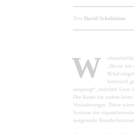
Text
David Schahinian
W
eltmarktführ
„Bevor wir 
Rittal einge
historisch 
ausgelegt“, berichtet Leon
Der Raum bot zudem keine 
Veränderungen. Diese wären
Systeme des expandierende
zeitgemäße Brandschutzma