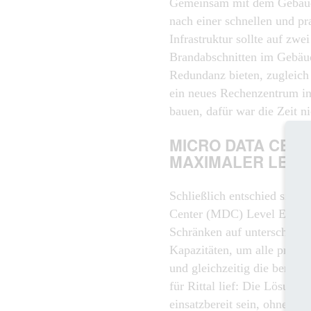
Gemeinsam mit dem Gebäud
nach einer schnellen und pr
Infrastruktur sollte auf zwe
Brandabschnitten im Gebäud
Redundanz bieten, zugleich 
ein neues Rechenzentrum in
bauen, dafür war die Zeit ni
MICRO DATA CENT
MAXIMALER LEIS
Schließlich entschied sich
Center (MDC) Level E von Ri
Schränken auf unterschiedl
Kapazitäten, um alle prod
und gleichzeitig die benöti
für Rittal lief: Die Lösung s
einsatzbereit sein, ohne Ab