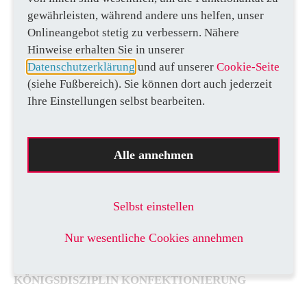
Smart Wiring können wir in der
Produktion Bedarfsspitzen
gewährleisten, während andere uns helfen, unser
abdecken und auch ungelernte
Onlineangebot stetig zu verbessern. Nähere
Mitarbeiter einsetzen.“
Hinweise erhalten Sie in unserer
Datenschutzerklärung
und auf unserer
Cookie-Seite
(siehe Fußbereich). Sie können dort auch jederzeit
ROBERT BURGER,
Leiter Elektrowerkstatt
Ihre Einstellungen selbst bearbeiten.
Ebenfalls mit Daten aus Eplan Pro Panel arbeitet das
Zuschnittcenter Secarex AC 18. Es längt schnell und
Alle annehmen
präzise Verdrahtungskanäle sowie deren Deckel, Trag-
und Stromschienen der Dimension NLS-CU 3/10 ab. Zur
Beschriftung ist ein Etikettendrucker integriert. Auch
Selbst einstellen
Secarex AC 18 kann die Daten direkt aus Eplan Pro Panel
übernehmen. Darüber hinaus bietet das System eine
Nur wesentliche Cookies annehmen
projektübergreifende Verschnittoptimierung.
KÖNIGSDISZIPLIN KONFEKTIONIERUNG