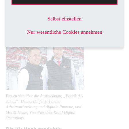
aus, weiß Dennis Benfer: „Einzelne Teilprozesse haben
viele schon digitalisiert. Aber eine digitale
Durchgängigkeit der Prozesse wie in Haiger gibt es sonst
Selbst einstellen
nirgends.“
Nur wesentliche Cookies annehmen
Freuen sich über die Auszeichnung „Fabrik des
Jahres“: Dennis Benfer (l.) Leiter
Arbeitsvorbereitung und digitale Prozesse, und
Moritz Heide, Vice President Rittal Digital
Operations.
Die KI: Hoch produktiv