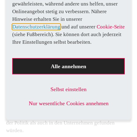
angenommen, Ansprüche für die Zukunft daraus
gewährleisten, während andere uns helfen, unser
abgeleitet.
Onlineangebot stetig zu verbessern. Nähere
Hinweise erhalten Sie in unserer
Dann kam Corona. Wir waren besorgt und lernten, dass
Datenschutzerklärung
und auf unserer
Cookie-Seite
Regierungen mit viel Geld Arbeitsplätze sicherten und
(siehe Fußbereich). Sie können dort auch jederzeit
schwankende Unternehmen auffingen. Die
Ihre Einstellungen selbst bearbeiten.
unverkennbaren Vorteile von Homeoffice wurden zum
Synonym für persönliche Optimierung – bis dann die
Firmen ihre Mitarbeiter wieder in die Büros holten.
Alle annehmen
Begriffe wie Leistung und persönliche Verantwortung
wurden verpönt. Regulierungswut und Bürokratisierung
nahmen überhand. Und heute? Viele schauen
Selbst einstellen
„belämmert“ und merken, dass es so nicht weitergeht. Sie
rufen nach der Politik: „Macht etwas!“, und hoffen,
Nur wesentliche Cookies annehmen
selbst nichts tun zu müssen. Besser wäre es, wenn sich
möglichst alle dies zurufen und Innovationen sowohl in
der Politik als auch in den Unternehmen gefunden
würden.