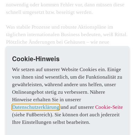
notwendig oder kommen Fehler vor, dann müssen diese
schnell umgesetzt bzw. beseitigt werden.
Was stabile Prozesse und robuste Aktionspläne im
täglichen internationalen Business bedeuten, weiß Rittal.
Plötzliche Änderungen bei Gehäusen – wie neue
Bohrungen oder Ausbrüche auf der Montageplatte –
Cookie-Hinweis
müssen oft direkt für die nächsten Bestellungen
aufgenommen werden. Was sich einfach anhört, ist aber
Wir setzen auf unserer Website Cookies ein. Einige
im Tagesgeschäft komplex. In der operativen Umsetzung
von ihnen sind wesentlich, um die Funktionalität zu
muss alles sehr schnell gehen, Aufschübe darf es nicht
gewährleisten, während andere uns helfen, unser
geben und alle weltweit Beteiligten müssen sofort
Onlineangebot stetig zu verbessern. Nähere
informiert werden. „Daher gilt es nicht nur in Sachen
Hinweise erhalten Sie in unserer
Qualität ‚Best in Class‘ zu sein, sondern auch bei der
Datenschutzerklärung
und auf unserer
Cookie-Seite
weltweiten Umsetzung und im Support“, sagt Raphael
(siehe Fußbereich). Sie können dort auch jederzeit
Görner.
Ihre Einstellungen selbst bearbeiten.