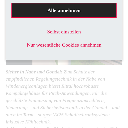
Alle annehmen
Selbst einstellen
Nur wesentliche Cookies annehmen
Sicher in Nabe und Gondel:
Zum Schutz der
empfindlichen Regelungstechnik in der Nabe von
Windenergieanlagen bietet Rittal hochrobuste
Kompaktgehäuse für Pitch-Anwendungen. Für die
geschützte Einhausung von Frequenzumrichtern,
Steuerungs- und Sicherheitstechnik in der Gondel – und
auch im Turm – sorgen VX25 Schaltschranksysteme
inklusive Kühltechnik.