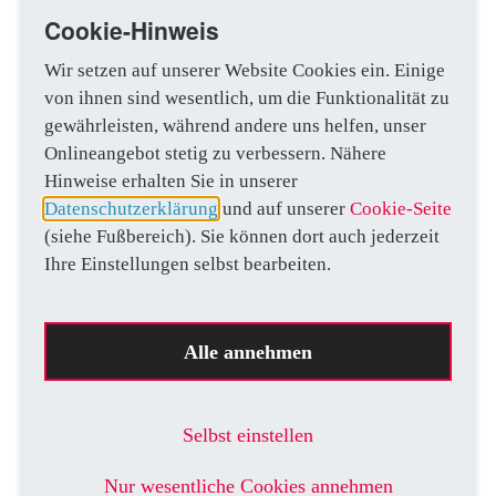
Das Stahl-Service-Center hat seine Lieferfähigkeit durch
Cookie-Hinweis
den Aufbau eines internationalen Green-Steel-Netzwerks
mit den Werken früh abgesichert: „Wir können jegliche
Wir setzen auf unserer Website Cookies ein. Einige
Kundenbedarfe abdecken, egal ob physisch grüner Stahl
von ihnen sind wesentlich, um die Funktionalität zu
nachgefragt oder ein bilanzielles Verfahren verwendet
gewährleisten, während andere uns helfen, unser
wird“, erklärt Oliver Sonst. „Wenn Kunden heute mit
Onlineangebot stetig zu verbessern. Nähere
Green Steel starten möchten, können wir liefern – vom
Hinweise erhalten Sie in unserer
physischen Produkt bis hin zu verwertbaren
Datenschutzerklärung
und auf unserer
Cookie-Seite
Informationen über Emissionen, etwa für das Scope-3-
(siehe Fußbereich). Sie können dort auch jederzeit
Reporting oder die CBAM-Regulatorik“, führt Oliver
Ihre Einstellungen selbst bearbeiten.
Sonst aus. Stahlo ist damit nicht nur Werkstofflieferant,
sondern zugleich Vermittler von Information, Vertrauen
und Planungssicherheit.
Alle annehmen
Um grünen Stahl tatsächlich liefern zu können, braucht
das Stahl-Service-Center verlässliche Partner. „Die
Selbst einstellen
Salzgitter AG ist für uns hierbei ein idealer Partner. Die
regionale Nähe, die klare Überzeugung, mit der die
Nur wesentliche Cookies annehmen