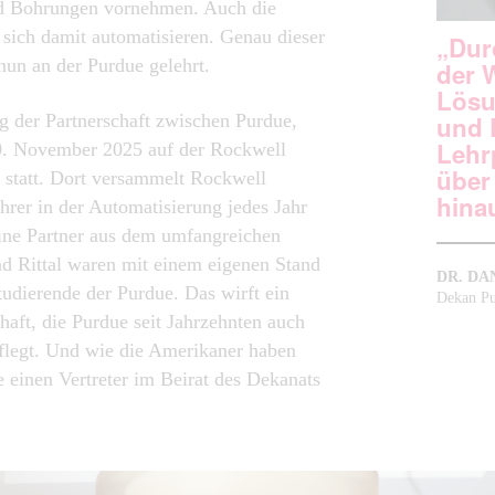
nd Bohrungen vornehmen. Auch die
 sich damit automatisieren. Genau dieser
„Dur
nun an der Purdue gelehrt.
der W
Lösu
g der Partnerschaft zwischen Purdue,
und 
Lehr
20. November 2025 auf der Rockwell
über
 statt. Dort versammelt Rockwell
hina
rer in der Automatisierung jedes Jahr
ine Partner aus dem umfangreichen
d Rittal waren mit einem eigenen Stand
DR. DA
tudierende der Purdue. Das wirft ein
Dekan Pu
haft, die Purdue seit Jahrzehnten auch
flegt. Und wie die Amerikaner haben
e einen Vertreter im Beirat des Dekanats