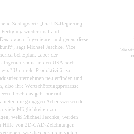
s neue Schlagwort: „Die US-Regierung
e Fertigung wieder ins Land
Das braucht Ingenieure, und genau diese
ukunft“, sagt Michael Jeschke, Vice
Wie wir
erica bei Eplan, „aber der
In
o-Ingenieuren ist in den USA noch
erswo.“ Um mehr Produktivität zu
ndustrieunternehmen neu erfinden und
n, also ihre Wertschöpfungsprozesse
sieren. Doch das geht nur mit
 bieten die gängigen Arbeitsweisen der
h viele Möglichkeiten zur
agen, weiß Michael Jeschke, werden
it Hilfe von 2D-CAD-Zeichnungen
etrieben, wie dies bereits in vielen