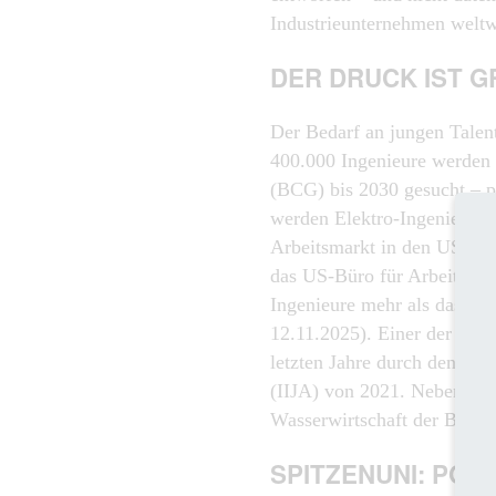
Industrieunternehmen weltwe
DER DRUCK IST 
Der Bedarf an jungen Talent
400.000 Ingenieure werden 
(BCG) bis 2030 gesucht – p
werden Elektro-Ingenieure
Arbeitsmarkt in den USA bi
das US-Büro für Arbeitsstat
Ingenieure mehr als das D
12.11.2025). Einer der Gründ
letzten Jahre durch den Inf
(IIJA) von 2021. Neben dem
Wasserwirtschaft der Bedarf
SPITZENUNI: POT