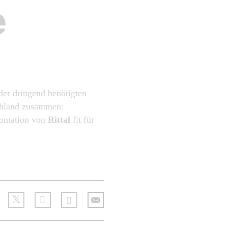
e
der dringend benötigten
chland zusammen:
tomation von
Rittal
fit für