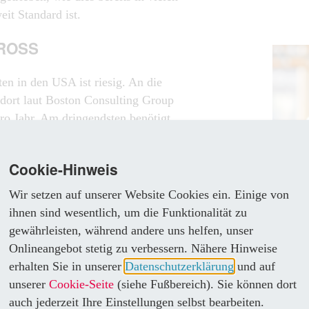
it Standard ist.
GROSS
en in den USA ist riesig. An die
dort laut Boston Consulting Group
ro Jahr. Am dringendsten benötigt
 (BCG Studie 12/23). Während der
s 2034 um 3 % wachsen soll, erwartet
Cookie-Hinweis
istik (BLS) für den Bereich der Elektro-
oppelte, nämlich 7 % (BLS vom
Wir setzen auf unserer Website Cookies ein. Einige von
e sind die staatlichen Investitionen der
ihnen sind wesentlich, um die Funktionalität zu
rastructure Investment and Jobs Act
gewährleisten, während andere uns helfen, unser
 Verkehrsnetz wuchs etwa in der
Onlineangebot stetig zu verbessern. Nähere Hinweise
 sprunghaft.
„Die
erhalten Sie in unserer
Datenschutzerklärung
und auf
brau
unserer
Cookie-Seite
(siehe Fußbereich). Sie können dort
ENZIAL ERKANNT
Auto
auch jederzeit Ihre Einstellungen selbst bearbeiten.