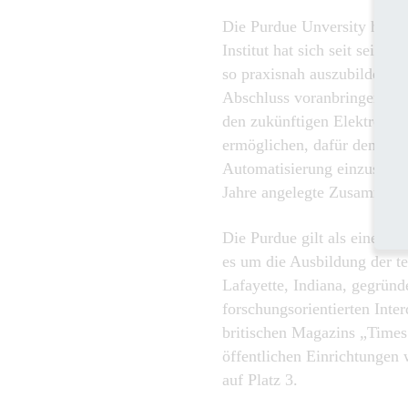
Die Purdue Unversity hat d
Institut hat sich seit seine
so praxisnah auszubilden, d
Abschluss voranbringen. Die
den zukünftigen Elektro-In
ermöglichen, dafür den kräf
Automatisierung einzusetzen
Jahre angelegte Zusammenar
Die Purdue gilt als eine d
es um die Ausbildung der te
Lafayette, Indiana, gegründ
forschungsorientierten Inte
britischen Magazins „Times
öffentlichen Einrichtungen 
auf Platz 3.