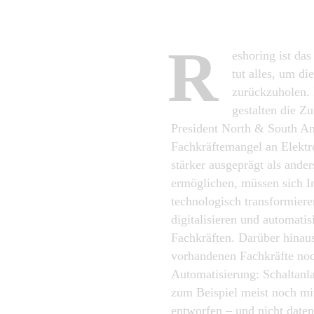
R
eshoring ist da
tut alles, um di
zurückzuholen. 
gestalten die Z
President North & South Am
Fachkräftemangel an Elektr
stärker ausgeprägt als and
ermöglichen, müssen sich I
technologisch transformiere
digitalisieren und automati
Fachkräften. Darüber hinaus
vorhandenen Fachkräfte noc
Automatisierung: Schaltanl
zum Beispiel meist noch m
entworfen – und nicht dateng