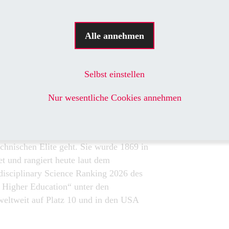
verl
ie entsprechenden Weichen gestellt. Das
Gene
r Gründung zum Ziel gesetzt, Studierende
ausg
Alle annehmen
Inge
ass sie die Industrie gleich nach dem
Wand
 Partnerschaft mit Eplan und Rittal soll
genieuren und -Ingenieurinnen
Selbst einstellen
tigen Hebel der datengetriebenen
MICHAE
. Es geht um eine zunächst auf fünf
Nur wesentliche Cookies annehmen
Eplan U
beit.
er hochrangigsten US-Hochschulen, wenn
chnischen Elite geht. Sie wurde 1869 in
et und rangiert heute laut dem
rdisciplinary Science Ranking 2026 des
 Higher Education“ unter den
weltweit auf Platz 10 und in den USA