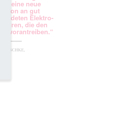
angt eine neue
ration an gut
ebildeten Elektro-
nieuren, die den
el vorantreiben.“
L JESCHKE,
SA