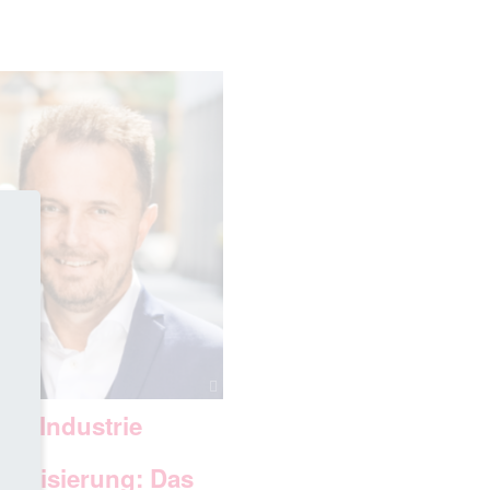
 US-Industrie
cht
matisierung: Das